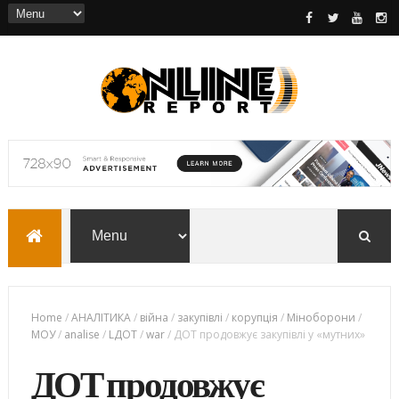
Home
/
АНАЛІТИКА
/
війна
/
закупівлі
/
корупція
/
Міноборони
/
МОУ
/
analise
/
LДОТ
/
war
/
ДОТ продовжує закупівлі у «мутних»
ДОТ продовжує