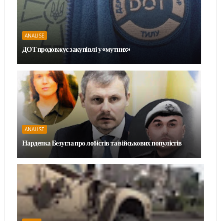
ANALISE
ДОТ продовжує закупівлі у «мутних»
ANALISE
Нардепка Безугла про лобістів та військових популістів