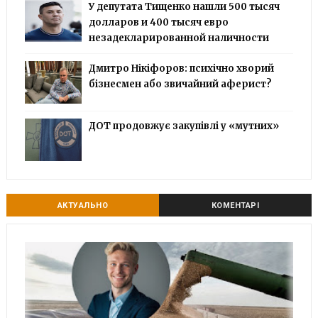
У депутата Тищенко нашли 500 тысяч
долларов и 400 тысяч евро
незадекларированной наличности
Дмитро Нікіфоров: психічно хворий
бізнесмен або звичайний аферист?
ДОТ продовжує закупівлі у «мутних»
АКТУАЛЬНО
КОМЕНТАРІ