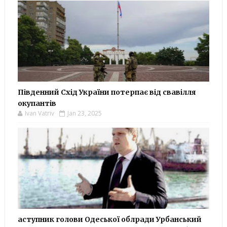
Південний Схід України потерпає від свавілля
окупантів
Ivan Vatriv
Jan 23, 2025
аступник голови Одеської облради Урбанський