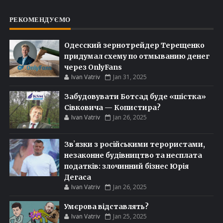
РЕКОМЕНДУЄМО
Одесский зернотрейдер Терещенко
придумал схему по отмыванию денег
через OnlyFans
Ivan Vatriv
Jan 31, 2025
Забудовувати Ботсад буде «шістка»
Сівковича — Копистира?
Ivan Vatriv
Jan 26, 2025
Звʼязки з російськими терористами,
незаконне будівництво та несплата
податків: злочинний бізнес Юрія
Дегаса
Ivan Vatriv
Jan 26, 2025
Умєрова відставлять?
Ivan Vatriv
Jan 25, 2025