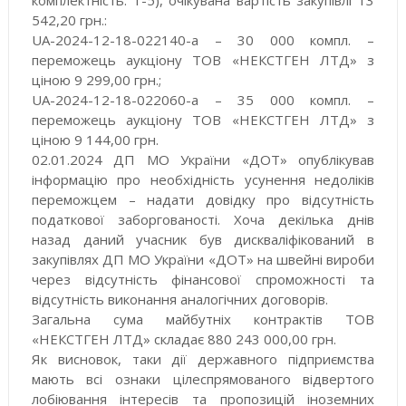
комплектність: 1-5), очікувана вартість закупівлі 13
542,20 грн.:
UA-2024-12-18-022140-a – 30 000 компл. –
переможець аукціону ТОВ «НЕКСТГЕН ЛТД» з
ціною 9 299,00 грн.;
UA-2024-12-18-022060-a – 35 000 компл. –
переможець аукціону ТОВ «НЕКСТГЕН ЛТД» з
ціною 9 144,00 грн.
02.01.2024 ДП МО України «ДОТ» опублікував
інформацію про необхідність усунення недоліків
переможцем – надати довідку про відсутність
податкової заборгованості. Хоча декілька днів
назад даний учасник був дискваліфікований в
закупівлях ДП МО України «ДОТ» на швейні вироби
через відсутність фінансової спроможності та
відсутність виконання аналогічних договорів.
Загальна сума майбутніх контрактів ТОВ
«НЕКСТГЕН ЛТД» складає 880 243 000,00 грн.
Як висновок, таки дії державного підприємства
мають всі ознаки цілеспрямованого відвертого
лобіювання інтересів та пропозицій іноземних