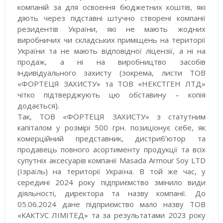
компаній за для освоєння бюджетних коштів, які
діють через підставні штучно створені компанії
резидентів України, які не мають жодних
виробничих чи складських приміщень на території
України та не мають відповідної ліцензії, а ні на
продаж, а ні на виробництво засобів
індивідуального захисту (зокрема, листи ТОВ
«ФОРТЕЦЯ ЗАХИСТУ» та ТОВ «НЕКСТГЕН ЛТД»
чітко підтверджують цю обставину – копія
додається).
Так, ТОВ «ФОРТЕЦЯ ЗАХИСТУ» з статутним
капіталом у розмірі 500 грн. позиціонує себе, як
комерційний представник, дистриб’ютор та
продавець повного асортименту продукції та всіх
супутніх аксесуарів компанії Masada Armour Soy LTD
(Ізраїль) на території Україна. В той же час, у
середині 2024 року підприємство змінило види
діяльності, директора та назву компанії. До
05.06.2024 дане підприємство мало назву ТОВ
«КАКТУС ЛІМІТЕД» та за результатами 2023 року