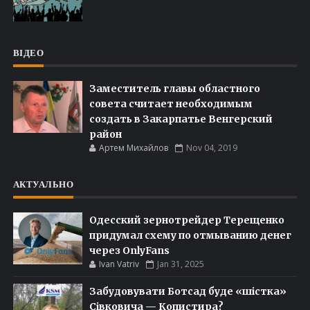
ВІДЕО
Заместитель главы областного
совета считает необходимым
создать в Закарпатье Венгерский
район
Артем Михайлов
Nov 04, 2019
АКТУАЛЬНО
Одесский зернотрейдер Терещенко
придумал схему по отмыванию денег
через OnlyFans
Ivan Vatriv
Jan 31, 2025
Забудовувати Ботсад буде «шістка»
Сівковича — Копистира?