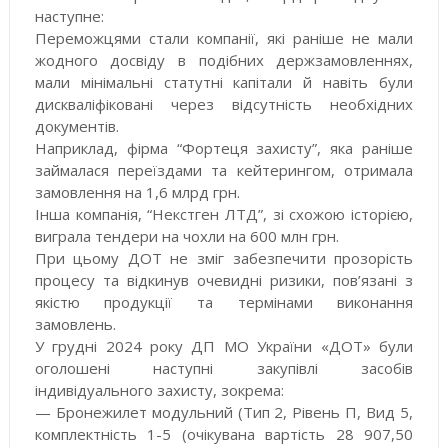
наступне:
Переможцями стали компанії, які раніше не мали
жодного досвіду в подібних держзамовленнях,
мали мінімальні статутні капітали й навіть були
дискваліфіковані через відсутність необхідних
документів.
Наприклад, фірма “Фортеця захисту”, яка раніше
займалася переїздами та кейтерингом, отримала
замовлення на 1,6 млрд грн.
Інша компанія, “Некстген ЛТД”, зі схожою історією,
виграла тендери на чохли на 600 млн грн.
При цьому ДОТ не зміг забезпечити прозорість
процесу та відкинув очевидні ризики, пов’язані з
якістю продукції та термінами виконання
замовлень.
У грудні 2024 року ДП МО України «ДОТ» були
оголошені наступні закупівлі засобів
індивідуального захисту, зокрема:
— Бронежилет модульний (Тип 2, Рівень П, Вид 5,
комплектність 1-5 (очікувана вартість 28 907,50