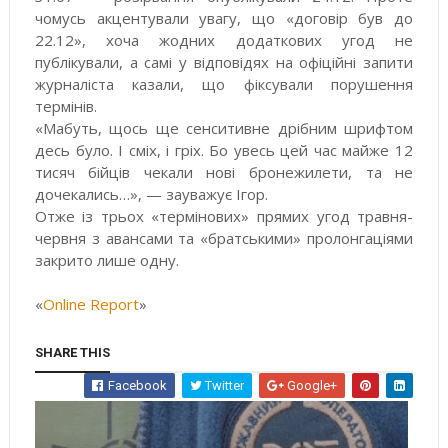
чомусь акцентували увагу, що «договір був до
22.12», хоча жодних додаткових угод не
публікували, а самі у відповідях на офіційні запити
журналіста казали, що фіксували порушення
термінів.
«Мабуть, щось ще сенситивне дрібним шрифтом
десь було. І сміх, і гріх. Бо увесь цей час майже 12
тисяч бійців чекали нові бронежилети, та не
дочекались…», — зауважує Ігор.
Отже із трьох «термінових» прямих угод травня-
червня з авансами та «братськими» пролонгаціями
закрито лише одну.
«
Online Report
»
SHARE THIS
Facebook
Twitter
Google+