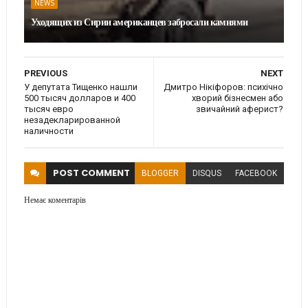
NEWS
Уходящих из Сирии американцев забросали камнями
PREVIOUS
NEXT
У депутата Тищенко нашли
Дмитро Нікіфоров: психічно
500 тысяч долларов и 400
хворий бізнесмен або
тысяч евро
звичайний аферист?
незадекларированной
наличности
POST
COMMENT
BLOGGER
DISQUS
FACEBOOK
Немає коментарів