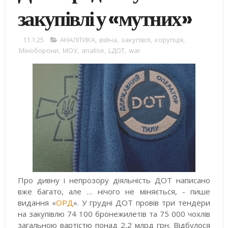
закупівлі у «мутних»
11.1.25
АНАЛІТИКА
,
війна
,
закупівлі
,
корупція
,
Міноборони
,
МОУ
,
analise
,
LДОТ
,
war
Про дивну і непрозору діяльність ДОТ написано
вже багато, але … нічого не міняється, - пише
видання «
ОРД
». У грудні ДОТ провів три тендери
на закупівлю 74 100 бронежилетів та 75 000 чохлів
загальною вартістю понад 2,2 млрд грн. Відбулося