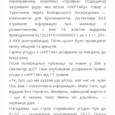
переправному комплексі «Орлівка» (Одещина)
затримали фуру, яка везла «УКРТАКу» товар з
Туреччини через болгарського посередника —
компоненти для бронежилетів. Детективи БЕБ
отримали інформацію про махінації з
розмитненням, і вже 18 жовтня відкрили
провадження №72024161050000017 за ч. 1 ст. 201-
3 ККУ (контрабанда). Після цього було проведено
низку обшуків та арештів.
Гарячу угоду» з «УКРТАК» розірвали за тиждень до
кінця року
Після попередньої публікації та новин у ЗМІ у
Святвечір ДОТ таки опублікував розірвання прямої
угоди з «УКРТАК» від 17 травня.
«Те, про що ми казали ще влітку, але нас не чули.
Ось вам і «сенситивна інформація». Мало того, що
віддали без торгів по, ймовірно, завищеній вартості
– ще й чекали, поки півень не дзьобне», —
зауважує далі.
Нагадаємо, що строк «термінової угоди» був до
31.07 — розірвання опублікували 24.12. Проте