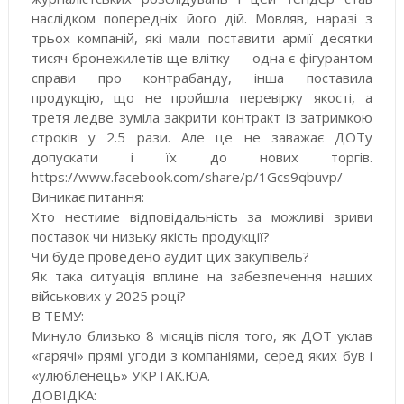
наслідком попередніх його дій. Мовляв, наразі з
трьох компаній, які мали поставити армії десятки
тисяч бронежилетів ще влітку — одна є фігурантом
справи про контрабанду, інша поставила
продукцію, що не пройшла перевірку якості, а
третя ледве зуміла закрити контракт із затримкою
строків у 2.5 рази. Але це не заважає ДОТу
допускати і їх до нових торгів.
https://www.facebook.com/share/p/1Gcs9qbuvp/
Виникає питання:
Хто нестиме відповідальність за можливі зриви
поставок чи низьку якість продукції?
Чи буде проведено аудит цих закупівель?
Як така ситуація вплине на забезпечення наших
військових у 2025 році?
В ТЕМУ:
Минуло близько 8 місяців після того, як ДОТ уклав
«гарячі» прямі угоди з компаніями, серед яких був і
«улюбленець» УКРТАК.ЮА.
ДОВІДКА: