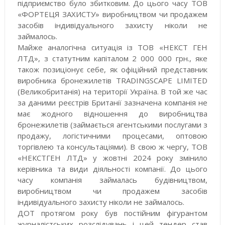
підприємство було збитковим. До цього часу ТОВ
«ФОРТЕЦЯ ЗАХИСТУ» виробництвом чи продажем
засобів індивідуального захисту ніколи не
займалось.
Майже аналогічна ситуація із ТОВ «НЕКСТ ГЕН
ЛТД», з статутним капіталом 2 000 000 грн., яке
також позиціонує себе, як офіційний представник
виробника бронежилетів TRADINGSCAPE LIMITED
(Великобританія) на території Україна. В той же час
за даними реєстрів Британії зазначена компанія не
має жодного відношення до виробництва
бронежилетів (займається агентськими послугами з
продажу, логістичними процесами, оптовою
торгівлею та консультаціями). В свою ж чергу, ТОВ
«НЕКСТГЕН ЛТД» у жовтні 2024 року змінило
керівника та види діяльності компанії. До цього
часу компанія займалась будівництвом,
виробництвом чи продажем засобів
індивідуального захисту ніколи не займалось.
ДОТ протягом року був постійним фігурантом
журналістських розслідувань і цей тендер став