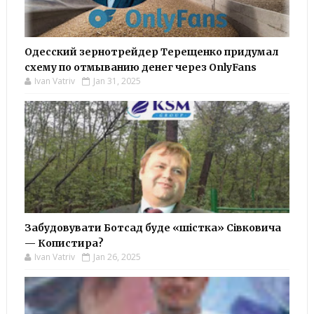
Одесский зернотрейдер Терещенко придумал
схему по отмыванию денег через OnlyFans
Ivan Vatriv
Jan 31, 2025
Забудовувати Ботсад буде «шістка» Сівковича
— Копистира?
Ivan Vatriv
Jan 26, 2025