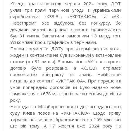
Кінець травня-початок червня 2024 року ДОТ
уклав три прямі термінові угоди з українськими
виробниками: «ХЗЗІЗ», «УКРТАК.ЮА» та «АК-
Інвестпром». Усе відбулось без конкурсу, бо
дедлайн видачі потрібної кількості бронежилетів
був 31 липня. Заплатили замовники 1.3 млрд. грн.
Усі компанії проштрафились з термінами.
Попри аргументи ДОТу про «терміновість» угод,
жоден із контрактів не був виконаний у встановлені
строки (до 31 липня). З компанією «АК-Інвестпром»
договір було розірвано, а «ХЗІЗЗ» отримав
пролонгацію контракту та аванс. Найбільше
питаннь до компанії «УКРТАК.ЮА». При порушенні
умов попередніх договорів їй було надано нове
замовлення на 678 млн грн із затягненням до кінця
року.
Нещодавно Міноборони подав до господарського
суду Києва позов на «УКРТАК.ЮА» щодо зриву
термінів постачання бронежилетів на 169 млн грн
ще рік тому. А 17 жовтня вже 2024 року на